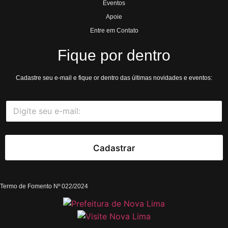
Eventos
Apoie
Entre em Contato
Fique por dentro
Cadastre seu e-mail e fique or dentro das últimas novidades e eventos:
E
E
-
-
m
m
a
a
i
i
Cadastrar
l
l
*
Termo de Fomento Nº 022/2024