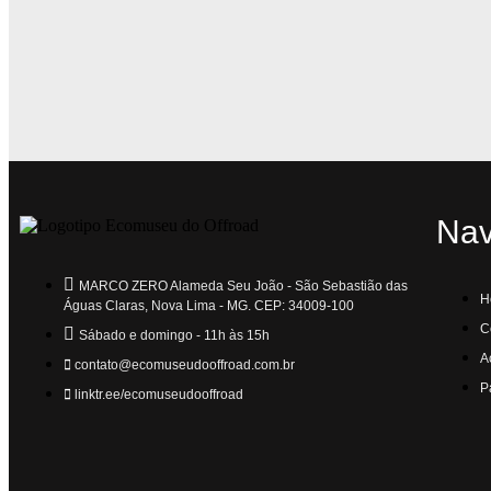
Na
MARCO ZERO Alameda Seu João - São Sebastião das
H
Águas Claras, Nova Lima - MG. CEP: 34009-100
C
Sábado e domingo - 11h às 15h
A
contato@ecomuseudooffroad.com.br
P
linktr.ee/ecomuseudooffroad