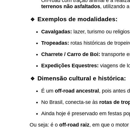
Off-road com tração animal é a realiz
terrenos não asfaltados
, utilizando 
🔹 Exemplos de modalidades:
Cavalgadas:
lazer, turismo ou religio
Tropeadas:
rotas históricas de tropei
Charrete / Carro de Boi:
transporte e
Expedições Equestres:
viagens de lo
🔹 Dimensão cultural e histórica:
É um
off-road ancestral
, pois antes 
No Brasil, conecta-se às
rotas de tro
Ainda hoje é preservado em festas pop
Ou seja: é o
off-road raiz
, em que o motor 