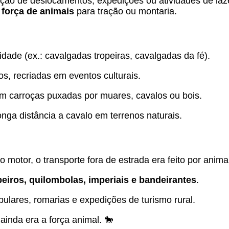
ação de deslocamentos, expedições ou atividades de lazer
a
força de animais
para tração ou montaria.
sidade (ex.: cavalgadas tropeiras, cavalgadas da fé).
ros, recriadas em eventos culturais.
m carroças puxadas por muares, cavalos ou bois.
nga distância a cavalo em terrenos naturais.
do motor, o transporte fora de estrada era feito por anima
peiros, quilombolas, imperiais e bandeirantes
.
ulares, romarias e expedições de turismo rural.
ainda era a força animal. 🐎