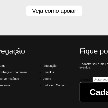
Veja como apoiar
vegação
Fique po
Cadastre seu e-mail e
ome
Educação
eventos:
onheça o Ecomuseu
Eventos
E-
cervo Histórico
Apoie
E-mail
*
mail
arceiros
Entre em Contato
Cada