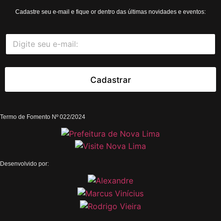
Cadastre seu e-mail e fique or dentro das últimas novidades e eventos:
E
E
-
-
m
m
a
a
i
i
Cadastrar
l
l
*
Termo de Fomento Nº 022/2024
Desenvolvido por: