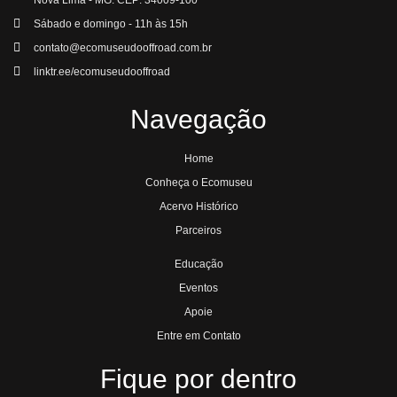
Nova Lima - MG. CEP: 34009-100
Sábado e domingo - 11h às 15h
contato@ecomuseudooffroad.com.br
linktr.ee/ecomuseudooffroad
Navegação
Home
Conheça o Ecomuseu
Acervo Histórico
Parceiros
Educação
Eventos
Apoie
Entre em Contato
Fique por dentro