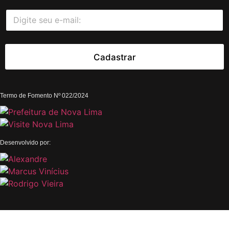
E
*
-
*
m
E
a
-
i
m
Cadastrar
l
a
*
i
l
Termo de Fomento Nº 022/2024
Desenvolvido por: