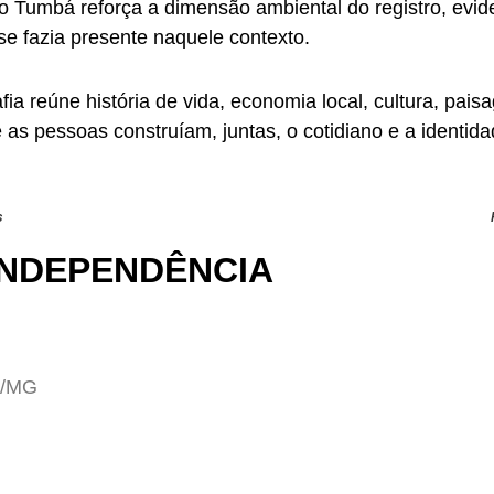
o Tumbá reforça a dimensão ambiental do registro, evid
se fazia presente naquele contexto.
rafia reúne história de vida, economia local, cultura, p
 as pessoas construíam, juntas, o cotidiano e a identid
s
 INDEPENDÊNCIA
a/MG