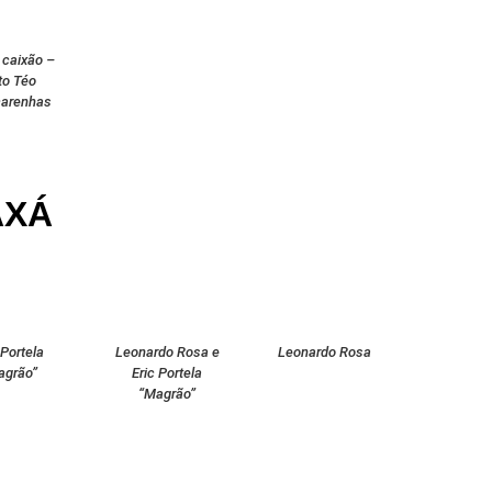
 caixão –
to Téo
arenhas
AXÁ
 Portela
Leonardo Rosa e
Leonardo Rosa
agrão”
Eric Portela
“Magrão”