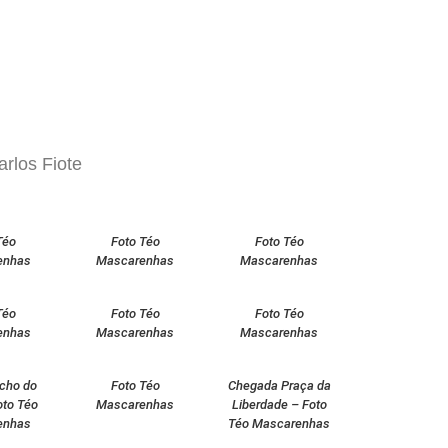
rlos Fiote
Téo
Foto Téo
Foto Téo
enhas
Mascarenhas
Mascarenhas
Téo
Foto Téo
Foto Téo
enhas
Mascarenhas
Mascarenhas
icho do
Foto Téo
Chegada Praça da
oto Téo
Mascarenhas
Liberdade – Foto
enhas
Téo Mascarenhas